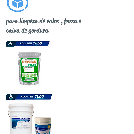
para limpeza de ralos , fossa e
caixa de gordura