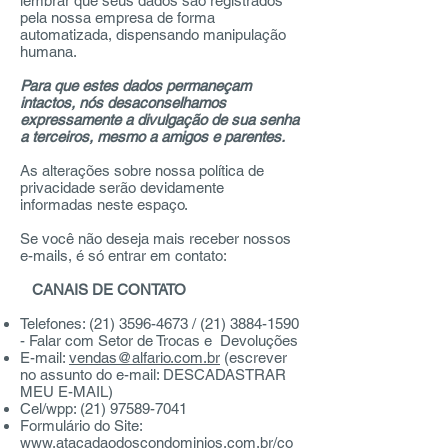
lembrar que seus dados são registrados
pela nossa empresa de forma
automatizada, dispensando manipulação
humana.
Para que estes dados permaneçam
intactos, nós desaconselhamos
expressamente a divulgação de sua senha
a terceiros, mesmo a amigos e parentes.
As alterações sobre nossa política de
privacidade serão devidamente
informadas neste espaço.
Se você não deseja mais receber nossos
e-mails, é só entrar em contato:
CANAIS DE CONTATO
Telefones:
(21) 3596-4673
/
(21) 3884-1590
- Falar com Setor de Trocas e Devoluções
E-mail:
vendas@alfario.com.br
(escrever
no assunto do e-mail: DESCADASTRAR
MEU E-MAIL)
Cel/wpp:
(21) 97589-7041
Formulário do Site:
www.atacadaodoscondominios.com.br/co