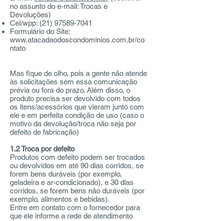
no assunto do e-mail: Trocas e
Devoluções)
Cel/wpp:
(21) 97589-7041
Formulário do Site:
www.atacadaodoscondominios.com.br/co
ntato
Mas fique de olho, pois a gente não atende
às solicitações sem essa comunicação
prévia ou fora do prazo. Além disso, o
produto precisa ser devolvido com todos
os itens/acessórios que vieram junto com
ele e em perfeita condição de uso (caso o
motivo da devolução/troca não seja por
defeito de fabricação)
1.2 Troca por defeito
Produtos com defeito podem ser trocados
ou devolvidos em até 90 dias corridos, se
forem bens duráveis (por exemplo,
geladeira e ar-condicionado), e 30 dias
corridos, se forem bens não duráveis (por
exemplo, alimentos e bebidas).
Entre em contato com o fornecedor para
que ele informe a rede de atendimento