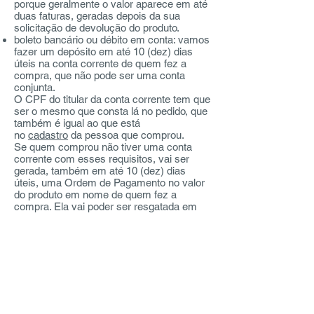
porque geralmente o valor aparece em até
duas faturas, geradas depois da sua
solicitação de devolução do produto.
boleto bancário ou débito em conta: vamos
fazer um depósito em até 10 (dez) dias
úteis na conta corrente de quem fez a
compra, que não pode ser uma conta
conjunta.
O CPF do titular da conta corrente tem que
ser o mesmo que consta lá no pedido, que
também é igual ao que está
no
cadastro
da pessoa que comprou.
Se quem comprou não tiver uma conta
corrente com esses requisitos, vai ser
gerada, também em até 10 (dez) dias
úteis, uma Ordem de Pagamento no valor
do produto em nome de quem fez a
compra. Ela vai poder ser resgatada em
qualquer agência do Banco Itaú, só
precisando apresentar de documento de
identidade e CPF. Fique de olho, esse valor
fica disponível até 60 dias corridos, então
cuidado não perder o prazo, tá?
Importante que você saiba que não vamos
fazer a devolução do valor se:
não houver uma solicitação de troca
registrada antes pelos
CANAIS DE