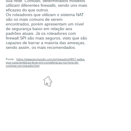
sua rede. Contudo, determinados modelos
utilizam diferentes firewalls, sendo uns mais
eficazes do que outros.
Os roteadores que utilizam o sistema NAT
são os mais comuns de serem
encontrados, porém apresentam um nível
de segurança baixo em relação aos
padrões atuais. Já os roteadores com
firewall SPI são mais seguros, visto que são
capazes de barrar a maioria das ameaças,
sendo assim, os mais recomendados.
Fonte:
https://www.tecmundo.com.br/roteador/4807-saiba-
que-caracteristicas-levar-em-consideracao-na-hora-de-
comprar-um-roteador.htm