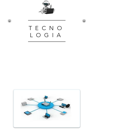
TECNO
LOGIA
Descomplicando a
tecnologia necessária
para seu
estabelecimento