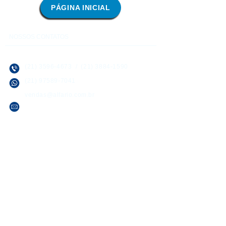
PÁGINA INICIAL
NOSSOS CONTATOS
(21) 3596-4673
/
(21) 3884-1590
(21) 97589-7041
vendas@alfario.com.br
Sites parceiros:
www.atacadaodosbebedouros.com.br
www.riosinalizacao.com.br
www.atacadaodaslixeiras.com.br