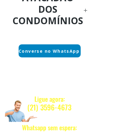
DOS
CONDOMÍNIOS
Ligue Agora:
(21) 3884-1590
Converse no WhatsApp
WhatsApp sem espera:
(21) 97589-7041
Quanto Custa ?
Nosso e-mail:
Ligue agora:
vendas@alfario.com.br
(21) 3596-4673
Whatsapp sem espera:
(2
1) 97589-7041