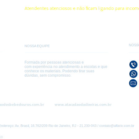
Atendentes atenciosos e não ficam ligando para inco
NOSS
NOSSA EQUIPE
Formada por pessoas atenciosas e
com experiência no atendimento a escolas e que
conhece os materiais. Podendo tirar suas
dúvidas, sem compromisso.
aodosbebedouros.com.br
www.atacadaodaslixeiras.com.br
ço: Av. Brasil, 16.762/209 Rio de Janeiro, RJ - 21.230-043 /
contato@alfario.com.br
om