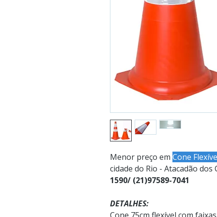
Menor preço em
Cone Flexíve
cidade do Rio - Atacadão dos
1590/ (21)97589-7041
DETALHES:
Cone 75cm flexível com faixas 