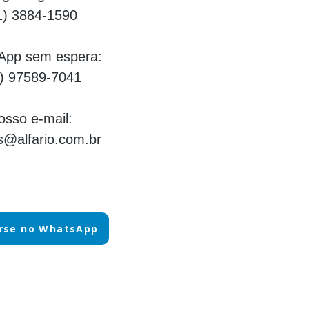
1) 3884-1590
App sem espera:
) 97589-7041
osso e-mail:
@alfario.com.br
rse no WhatsApp