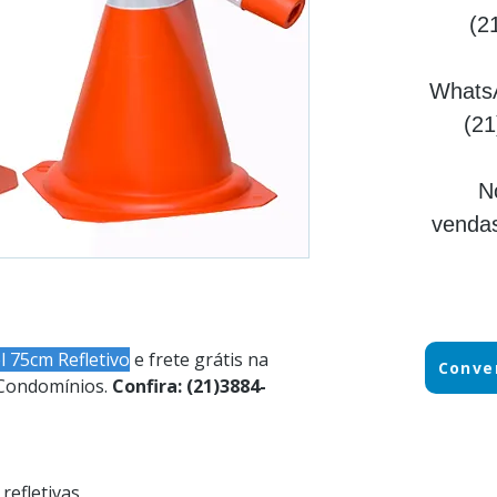
(2
Whats
(21
N
vendas
l 75cm Refletivo
e frete grátis na
Conve
 Condomínios.
Confira: (21)3884-
refletivas