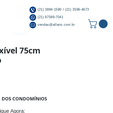
(21) 3884-1590 / (21) 3596-4673
(21) 97589-7041
vendas@alfario.com.br
CONTATO
xível 75cm
o
r à Lista de Desejos
 DOS CONDOMÍNIOS
igue Agora: