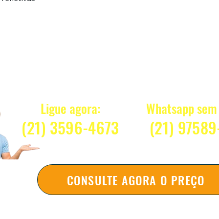
Quanto Custa 
Ligue agora:
Whatsapp sem 
(21) 3596-4673
(2
1) 97589
CONSULTE AGORA O PREÇO
Respondemos na hora sem compromi