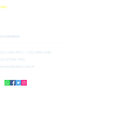
modar
OS CONTATOS
(21) 3596-4673 / (21) 3884-1590
(21) 97589-7041
vendas@alfario.com.br