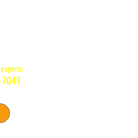
?
espera:
-7041
sso