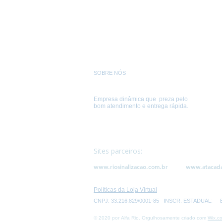
SOBRE NÓS
Empresa dinâmica que preza pelo
bom atendimento e entrega rápida.
Sites parceiros:
www.riosinalizacao.com.br
www.atacad
Políticas da Loja Virtual
CNPJ: 33.216.829/0001-85 INSCR. ESTADUAL: Endere
© 2020 por Alfa Rio. Orgulhosamente criado com
Wix.c