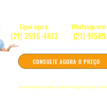
Quanto Custa 
Ligue agora:
Whatsapp sem 
(21) 3596-4673
(2
1) 97589
CONSULTE AGORA O PREÇO
Respondemos na hora sem compromi
Atendentes atenciosos e não ficam ligando para inco