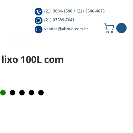
(21) 3884-1590 / (21) 3596-4673
(21) 97589-7041
vendas@alfario.com.br
CONTATO
 lixo 100L com
r à Lista de Desejos