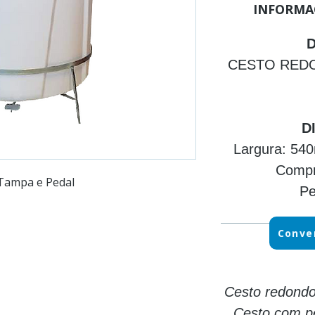
INFORMA
CESTO REDO
D
Largura: 5
Compr
 Tampa e Pedal
P
Conve
Cesto redond
Cesto com p