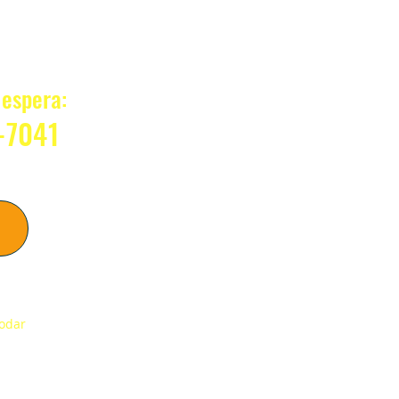
?
espera:
-7041
sso
modar