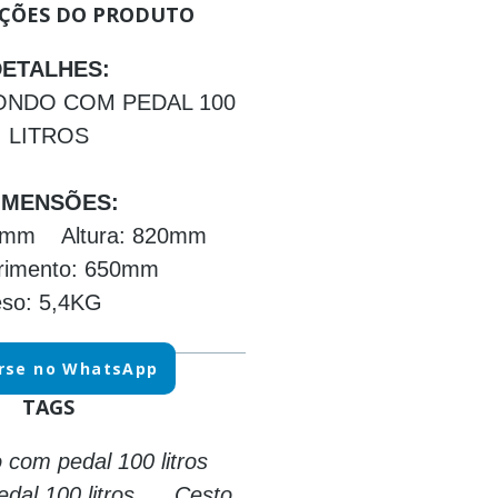
ÇÕES DO PRODUTO
DETALHES:
NDO COM PEDAL 100
LITROS
IMENSÕES:
40mm Altura: 820mm
imento: 650mm
eso: 5,4KG
rse no WhatsApp
TAGS
o com pedal 100 litros
edal 100 litros Cesto