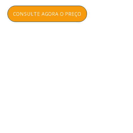
CONSULTE AGORA O PREÇO
Respondemos na hora sem compromisso
Atendentes atenciosos e não ficam ligando
para incomodar
NOSSOS CONTATOS
(21) 3596-4673
/
(21) 3884-1590
(21) 97589-7041
vendas@alfario.com.br