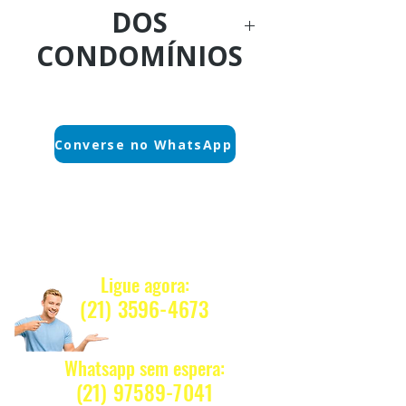
DOS
CONDOMÍNIOS
Ligue Agora:
(21) 3884-1590
Converse no WhatsApp
WhatsApp sem espera:
(21) 97589-7041
Quanto Custa ?
Nosso e-mail:
Ligue agora:
vendas@alfario.com.br
(21) 3596-4673
Whatsapp sem espera:
(2
1) 97589-7041