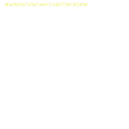
Atendentes atenciosos e não ficam ligando
para incomodar
NOSSOS CONTATOS
(21) 3596-4673
/
(21) 3884-1590
(21) 97589-7041
vendas@alfario.com.br
Sites parceiros:
www.atacadaodosbebedouros.com.br
www.riosinalizacao.com.br
www.atacadaodaslixeiras.com.br