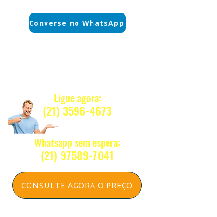
(21) 3884-1590
Converse no WhatsApp
WhatsApp sem espera:
(21) 97589-7041
Quanto Custa ?
Nosso e-mail:
Ligue agora:
vendas@alfario.com.br
(21) 3596-4673
Whatsapp sem espera:
(2
1) 97589-7041
CONSULTE AGORA O PREÇO
Respondemos na hora sem compromisso