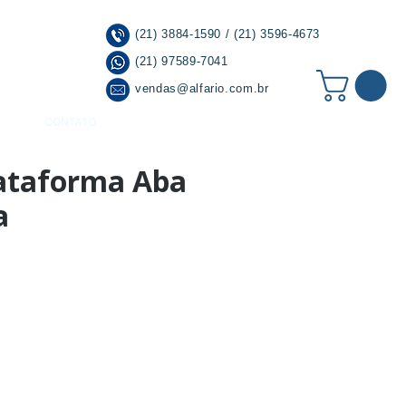
(21) 3884-1590 / (21) 3596-4673
(21) 97589-7041
vendas@alfario.com.br
CONTATO
lataforma Aba
a
r à Lista de Desejos