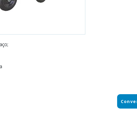
aço;
a
Conve