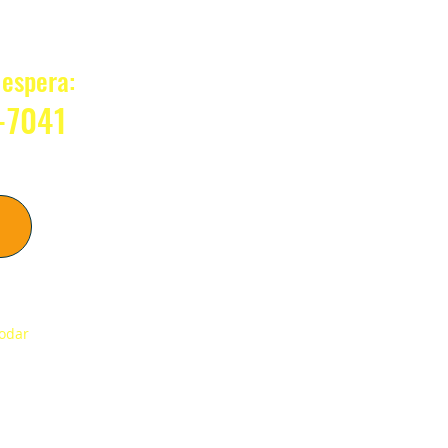
?
espera:
-7041
sso
modar