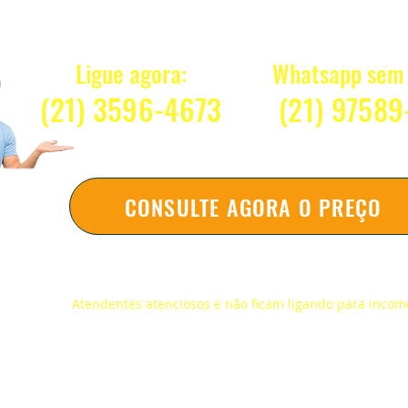
Quanto Custa 
Ligue agora:
Whatsapp sem 
(21) 3596-4673
(2
1) 97589
CONSULTE AGORA O PREÇO
Respondemos na hora sem compromi
Atendentes atenciosos e não ficam ligando para inco