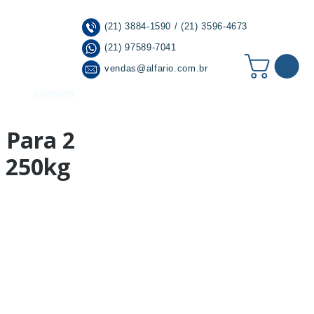
(21) 3884-1590 / (21) 3596-4673
(21) 97589-7041
vendas@alfario.com.br
CONTATO
 Para 2
s 250kg
r à Lista de Desejos