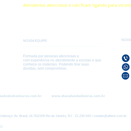
Atendentes atenciosos e não ficam ligando para inco
NOSS
NOSSA EQUIPE
Formada por pessoas atenciosas e
com experiência no atendimento a escolas e que
conhece os materiais. Podendo tirar suas
dúvidas, sem compromisso.
aodosbebedouros.com.br
www.atacadaodaslixeiras.com.br
ço: Av. Brasil, 16.762/209 Rio de Janeiro, RJ - 21.230-043 /
contato@alfario.com.br
om