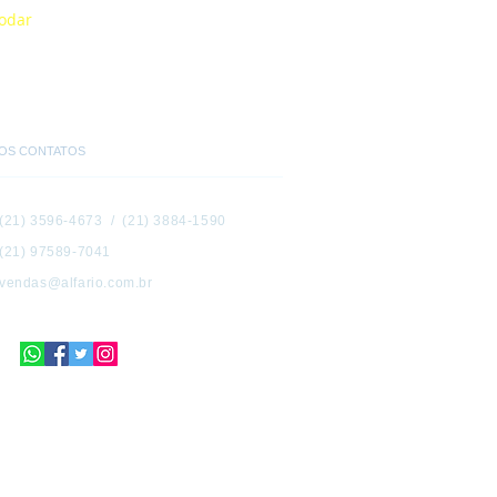
modar
OS CONTATOS
(21) 3596-4673 / (21) 3884-1590
(21) 97589-7041
vendas@alfario.com.br