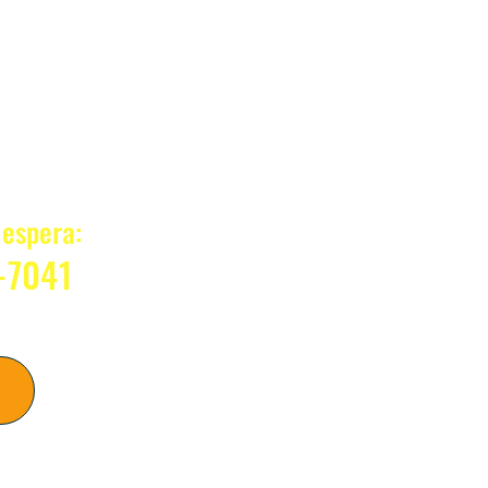
?
espera:
-7041
sso