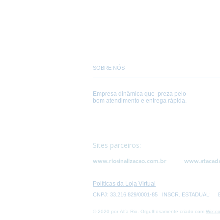
SOBRE NÓS
Empresa dinâmica que preza pelo
bom atendimento e entrega rápida.
Sites parceiros:
www.riosinalizacao.com.br
www.atacad
Políticas da Loja Virtual
CNPJ: 33.216.829/0001-85 INSCR. ESTADUAL: Endere
© 2020 por Alfa Rio. Orgulhosamente criado com
Wix.c