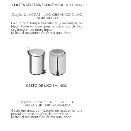
COLETA SELETIVA ECONÔMICA
60 LITROS
Opção: 2 LIXEIRAS - LIXO ORGÂNICO E LIXO
INORGÂNICO
Lixeira com tampa basculante (vai-vém) de 60
litros. Pode vir com adesivo para tipo de lixo
orgânico e lixo inorgânico.
Material resistente de ótima qualidade.
CESTO DE LIXO EM INOX
Opções: COM PEDAL / SEM PEDAL
TAMPA FLIP TOP / ALAVANCA
Cesto em inox, com excelente acabamento e
possui variadas opções de tamanhos.
Material resistente de ótima qualidade.