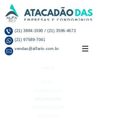
(21) 3884-1590
/
(21) 3596-4673
(21) 97589-7041
vendas@alfario.com.br
INÍCIO
SOBRE
PROMOÇÕES
ORÇAMENTO
INFORMAÇÕES
CONTATO