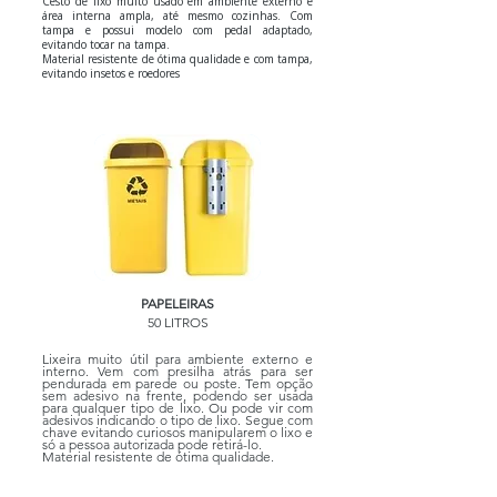
C
esto de lixo muito usado em ambiente externo e
área interna ampla, até mesmo cozinhas. Com
tampa e possui modelo com pedal adaptado,
evitando tocar na tampa.
Material resistente de ótima qualidade e com tampa,
evitando insetos e roedores
PAPELEIRAS
50 LITROS
Lixeira muito útil para ambiente externo e
interno. Vem com presilha atrás para ser
pendurada em parede ou poste. Tem opção
sem adesivo na frente, podendo ser usada
para qualquer tipo de lixo. Ou pode vir com
adesivos indicando o tipo de lixo. Segue com
chave evitando curiosos manipularem o lixo e
só a pessoa autorizada pode retirá-lo.
Material resistente de ótima qualidade.