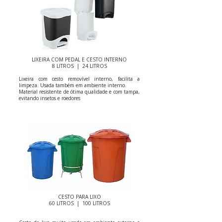
LIXEIRA COM PEDAL E CESTO INTERNO
8 LITROS | 24 LITROS
Lixeira com cesto removível interno, facilita a
limpeza. Usada também em ambiente interno.
Material resistente de ótima qualidade e com tampa,
evitando insetos e roedores
contentor de lixo rj, lixeira rj, lixeiras jacarepagua, lixeiras barra, lixeiras recreio, lixeira para condominio rj, contentor de lixo para condominio rj, contentor comlurb, contentor de lixo com rodinha e tampa 240 litros, contentor de lixo 240 litros, contentor de lixo padrao comlurb, conteiner de lixo 1000 litros, lixeira com rodas 240 litros, lixeira contemar, lixeira para coleta seletiva, conteiner de lixo 240 litros, contentor barra, contentor freguesia, contentor taquara, contentor tijuca, contentor recreio, contentor pechincha, contentor maracanã copacabana leme , lixeira barra, lixeira freguesia, lixeira campo grande, lixeira com pedal botafogo e flamengo, lixeira pedal pratica, lixeira inox, cesto pvc laranjeiras glória , contentor 120 litros, papeleira 40 litros catete e largo do machado, conjunto com 4 papeleiras, contentor 120 litros ipanema e leblon, lixeira retangular branca 15/25/50 e 100 litros, contentor americano e europeu comlurb 240 litros, lixeira inox, lixeira basculante, lixeira pedal, conteiner contentor de lixo 240 litros americano com roda, conteiner contentor de lixo 240 litros europeu com roda, conteiner contentor de lixo 120 litros europeu com roda, lixeira retangular branca , papeleira, lixeira quadrada, lixeira inox , lixeira 120 litros para coleta seletiva rj, lixeira papeleira 50 litros rio de janeiro, conteiner contentor de lixo 120 litros europeu com roda, lixeira papeleira 50 litros rio de janeiro, contentor modelo padrao gari comlurb, lixeira com rodinha modelo padrão gari comlurb, lixeira quadrada com tampa basculante rj, conteiner contentor de lixo 120 litros europeu com roda disponível nas cores azul, verde, vermelho, amarelo, laranja, cinza, preta e branco, tijuca, madureira, centro, grajaú, méier, ilha do governador, zona norte, zona sul, zona oeste, guaratiba, irajá, cachambi, abolição del castilho, lixeira para condomínios, hospital, clínica, consultório, empresa comércio, escola, fábrica, hotel, indústria, igreja
CESTO PARA LIXO
60 LITROS | 100 LITROS