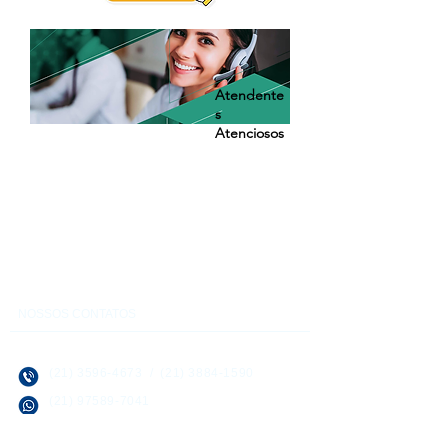
Atendente
s
Atenciosos
Atendimento sem Espera
(21) 3596-4673
|
(21) 97589-
7041
|
vendas@alfario.com.br
NOSSOS CONTATOS
(21) 3596-4673
/
(21) 3884-1590
(21) 97589-7041
vendas@alfario.com.br