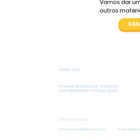
Vamos dar um
outros materia
SOBRE NÓS
Empresa dinâmica que preza pelo
bom atendimento e entrega rápida.
Sites parceiros:
www.riosinalizacao.com.br
www.atacad