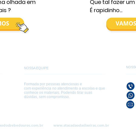
a olhada em
Que tal fazer u
is ?
É rapidinho...
NOSS
NOSSA EQUIPE
Formada por pessoas atenciosas e
com experiência no atendimento a escolas e que
conhece os materiais. Podendo tirar suas
dúvidas, sem compromisso.
aodosbebedouros.com.br
www.atacadaodaslixeiras.com.br