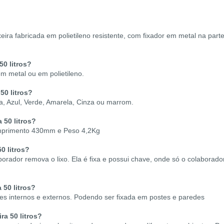
ixeira fabricada em polietileno resistente, com fixador em metal na par
50 litros?
em metal ou em polietileno.
 5
0 litros?
a, Azul, Verde, Amarela, Cinza ou marrom.
a 5
0 litros?
primento 430mm e Peso 4,2Kg
5
0 litros?
borador remova o lixo. Ela é fixa e possui chave, onde só o colaborado
a 5
0 litros?
es internos e externos. Podendo ser fixada em postes e paredes
ira 5
0 litros?