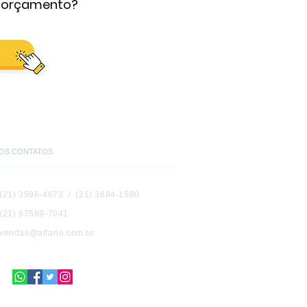
m orçamento?
OS CONTATOS
(21) 3596-4673 / (21) 3884-1590
(21) 97589-7041
vendas@alfario.com.br