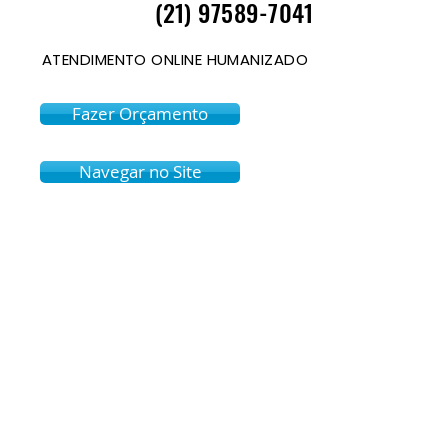
(21) 97589-7041
ATENDIMENTO ONLINE HUMANIZADO
Fazer Orçamento
Navegar no Site
#carrinhodecompras #carrinhodecomprasparacondomínio #carrinhodecomprasdecondomínio
#carrinhodecondomínio #carrinhocondomínio #carrinhodecondomínio140litros #carrinhodecondomínio215litros
#carrinhodecompras140litros #carrinhodecompras215litros #carrinhodecomprasdecondomínios140litros
#carrinhodecomprasdecondomínios15litros