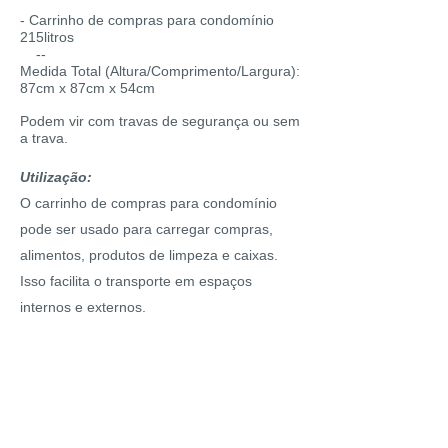
- Carrinho de compras para condomínio
215litros
-
-
Medida
Total
(Altura/Comprimento/Largura):
87cm x 87cm x 54cm
Podem vir com travas de segurança ou sem
a trava.
Utilização:
O carrinho de compras para condomínio
pode ser usado para carregar compras,
alimentos, produtos de limpeza e caixas.
Isso facilita o transporte em espaços
internos e externos.
Onde usar?
O carrinho de compras pode ser usado em
condomínios, empresas, escolas, clubes,
hotéis, restaurantes, padarias e em