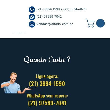
(21) 3884-1590 / (21) 3596-4673
(21) 97589-7041
vendas@alfario.com.br
CONTATO
Quanto Custa ?
Ligue agora:
(21)
3884-1590
WhatsApp sem espera:
(21)
97589-7041