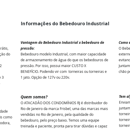
Informações do Bebedouro Industrial
Vantagem do Bebedouro Industrial x bebedouro de
Como é
rátis,
pressão:
O Bebe
ção do
Bebedouro modelo Industrial, com maior capacidade
extern
de armazenamento de água do que os bebedouros de
evitan
2
pressão. Por isso, possui maior CUSTO X
Juntam
BENEFÍCIO.
Podendo vir com torneiras ou torneiras e
chão p
e 3
1 jato. Opção de 127v ou 220v.
4
Quem somos?
Tem a
Enviam
O ATACADÃO DOS CONDOMÍNIOS RJ é distribuidor do
juntam
Rio de Janeiro da marca Frisbel, uma das marcas mais
idade
tornei
vendidas no Rio de Janeiro, pela qualidade do
tis como
tornei
bebedouro, pelo preço baixo. Temos uma equipe
nodora,
tornei
treinada e paciente, pronta para tirar dúvidas e capaz