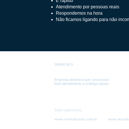
É rápido
Atendimento por pessoas reais
Respondemos na hora
Não ficamos ligando para não inco
SOBRE NÓS
Empresa dinâmica que preza pelo
bom atendimento e entrega rápida.
Sites parceiros:
www.riosinalizacao.com.br
www.atacad