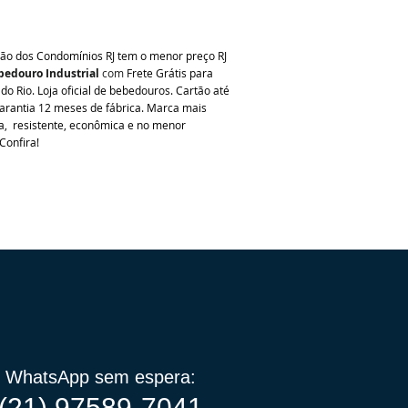
ão dos Condomínios RJ tem o menor preço RJ
bedouro Industrial
com
Frete Grátis para
do Rio. Loja oficial de bebedouros. Cartão até
rantia 12 meses de fábrica. Marca mais
a, resistente, econômica e no menor
Confira!
WhatsApp sem espera:
(21) 97589-7041