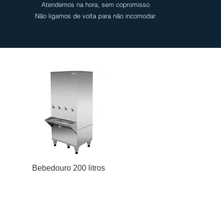
Atendemos na hora, sem copromisso
Não ligamos de volta para não incomodar
Bebedouro 200 litros