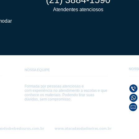
Atendentes atenciosos
modar
NOSS
NOSSA EQUIPE
Formada por pessoas atenciosas e
com experiência no atendimento a escolas e que
conhece os materiais. Podendo tirar suas
dúvidas, sem compromisso.
aodosbebedouros.com.br
www.atacadaodaslixeiras.com.br