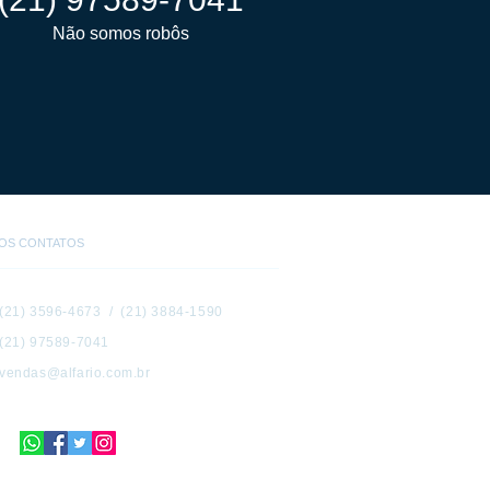
Não somos robôs
OS CONTATOS
(21) 3596-4673 / (21) 3884-1590
(21) 97589-7041
vendas@alfario.com.br