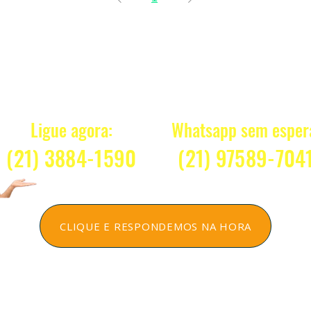
Quanto Custa ?
Ligue agora:
Whatsapp sem esper
(21) 3884-1590
(21) 97589-704
CLIQUE E RESPONDEMOS NA HORA
Tiramos sua dúvida sem compromisso
Atendentes atenciosos ONLINE