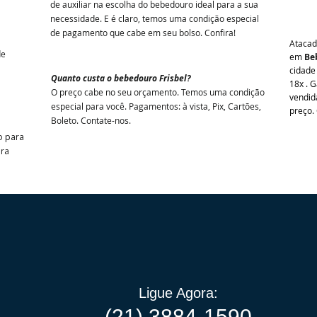
de auxiliar na escolha do bebedouro ideal para a sua
necessidade. E é claro, temos uma condição especial
de pagamento que cabe em seu bolso. Confira!
Atacad
de
em
Be
cidade 
Quanto custa o
bebedouro Frisbel
?
18x .
Ga
O preço cabe no seu orçamento. Temos uma condição
vendid
especial para você. Pagamentos: à vista, Pix, Cartões,
preço.
Boleto. Contate-nos.
o para
ara
Ligue Agora:
(21) 3884-1590