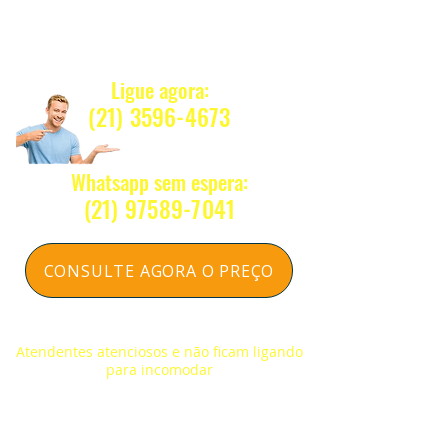
WhatsApp sem espera:
Quanto Custa ?
(21) 97589-7041
Ligue agora:
Nosso e-mail:
(21) 3596-4673
vendas@alfario.com.br
Whatsapp sem espera:
(2
1) 97589-7041
CONSULTE AGORA O PREÇO
Respondemos na hora sem compromisso
Atendentes atenciosos e não ficam ligando
para incomodar