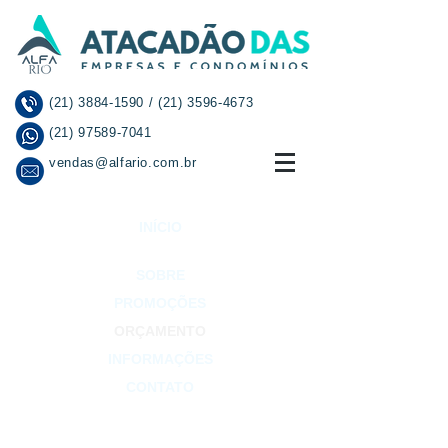
(21) 3884-1590
/
(21) 3596-4673
(21) 97589-7041
vendas@alfario.com.br
INÍCIO
SOBRE
PROMOÇÕES
ORÇAMENTO
INFORMAÇÕES
CONTATO