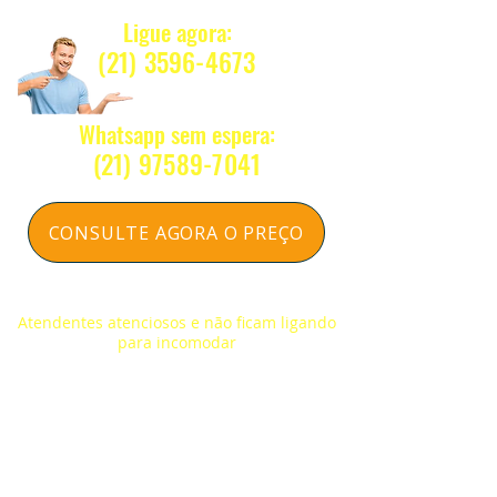
européia UNE EN 840.
Condomínio em Metal
Ligue agora:
(21) 3596-4673
DIMENSÕES:
Largura: 900mm
Whatsapp sem espera:
Altura: 1.180mm
(2
1) 97589-7041
Comprimento: 1.955mm
Peso: 177 Kg
CONSULTE AGORA O PREÇO
Respondemos na hora sem compromisso
Atendentes atenciosos e não ficam ligando
para incomodar
NOSSOS CONTATOS