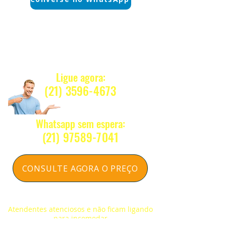
Quanto Custa ?
Ligue agora:
(21) 3596-4673
Whatsapp sem espera:
(2
1) 97589-7041
CONSULTE AGORA O PREÇO
Respondemos na hora sem compromisso
Atendentes atenciosos e não ficam ligando
para incomodar