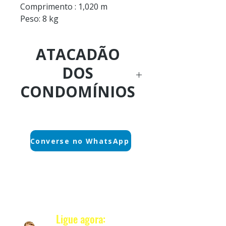
Comprimento : 1,020 m
Peso: 8 kg
ATACADÃO
DOS
CONDOMÍNIOS
Ligue Agora:
(21) 3596-4673
Converse no WhatsApp
WhatsApp sem espera:
(21) 97589-7041
Quanto Custa ?
Nosso e-mail:
Ligue agora:
vendas@alfario.com.br