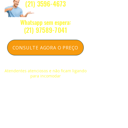
(21) 3596-4673
Whatsapp sem espera:
(2
1) 97589-7041
CONSULTE AGORA O PREÇO
Respondemos na hora sem compromisso
Atendentes atenciosos e não ficam ligando
para incomodar
NOSSOS CONTATOS
(21) 3596-4673
/
(21) 3884-1590
(21) 97589-7041