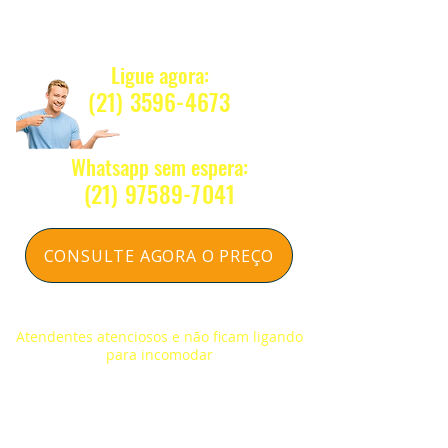
Quanto Custa ?
Nosso e-mail:
Ligue agora:
vendas@alfario.com.br
(21) 3596-4673
Whatsapp sem espera:
(2
1) 97589-7041
CONSULTE AGORA O PREÇO
Respondemos na hora sem compromisso
Atendentes atenciosos e não ficam ligando
para incomodar
NOSSOS CONTATOS