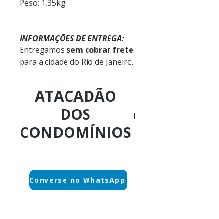
Peso: 1,35kg
INFORMAÇÕES DE ENTREGA:
Entregamos
sem cobrar frete
para a cidade do Rio de Janeiro.
ATACADÃO
DOS
CONDOMÍNIOS
Ligue Agora:
(21) 3884-1590
Converse no WhatsApp
WhatsApp sem espera:
(21) 97589-7041