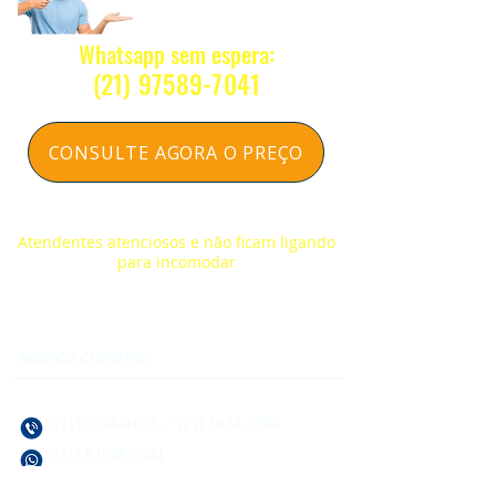
Whatsapp sem espera:
(2
1) 97589-7041
CONSULTE AGORA O PREÇO
Respondemos na hora sem compromisso
Atendentes atenciosos e não ficam ligando
para incomodar
NOSSOS CONTATOS
(21) 3596-4673
/
(21) 3884-1590
(21) 97589-7041
vendas@alfario.com.br