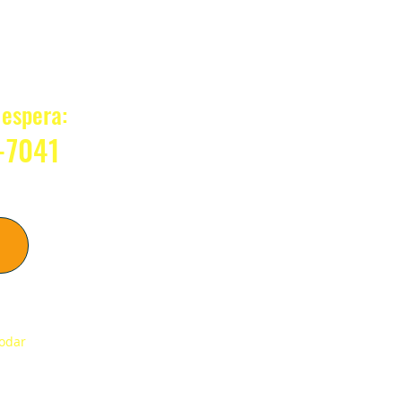
?
espera:
-7041
sso
modar