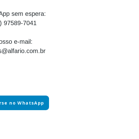
App sem espera:
) 97589-7041
osso e-mail:
@alfario.com.br
rse no WhatsApp