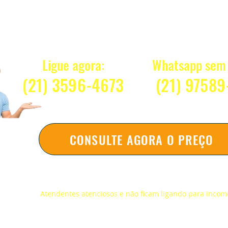
Quanto Custa 
Ligue agora:
Whatsapp sem 
(21) 3596-4673
(2
1) 97589
CONSULTE AGORA O PREÇO
Respondemos na hora sem compromi
Atendentes atenciosos e não ficam ligando para inco